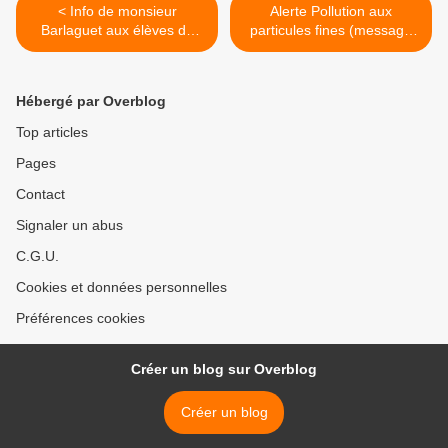
< Info de monsieur
Alerte Pollution aux
Barlaguet aux élèves de
particules fines (message
CE2-CM1
DSDEN) >
Hébergé par Overblog
Top articles
Pages
Contact
Signaler un abus
C.G.U.
Cookies et données personnelles
Préférences cookies
Créer un blog sur Overblog
Créer un blog