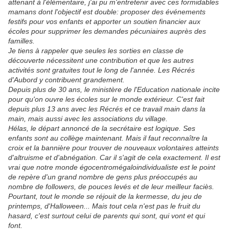
attenant à l'élémentaire, j'ai pu m'entretenir avec ces formidables
mamans dont l'objectif est double: proposer des événements
festifs pour vos enfants et apporter un soutien financier aux
écoles pour supprimer les demandes pécuniaires auprès des
familles.
Je tiens à rappeler que seules les sorties en classe de
découverte nécessitent une contribution et que les autres
activités sont gratuites tout le long de l'année. Les Récrés
d'Aubord y contribuent grandement.
Depuis plus de 30 ans, le ministère de l'Education nationale incite
pour qu'on ouvre les écoles sur le monde extérieur. C'est fait
depuis plus 13 ans avec les Récrés et ce travail main dans la
main, mais aussi avec les associations du village.
Hélas, le départ annoncé de la secrétaire est logique. Ses
enfants sont au collège maintenant. Mais il faut reconnaître la
croix et la bannière pour trouver de nouveaux volontaires atteints
d'altruisme et d'abnégation. Car il s'agit de cela exactement. Il est
vrai que notre monde égocentromégaloindividualiste est le point
de repère d'un grand nombre de gens plus préoccupés au
nombre de followers, de pouces levés et de leur meilleur faciès.
Pourtant, tout le monde se réjouit de la kermesse, du jeu de
printemps, d'Halloween... Mais tout cela n'est pas le fruit du
hasard, c'est surtout celui de parents qui sont, qui vont et qui
font.