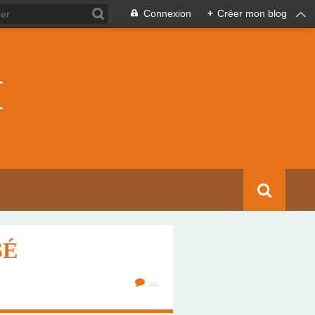
Connexion
+
Créer mon blog
I
SÉ
…