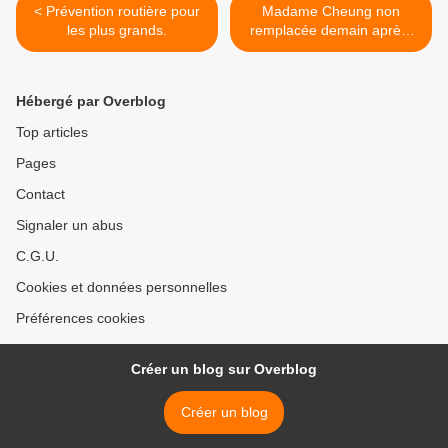
< Prévention routière pour
Madame Cheung non
les plus grands.
remplacée demain après-
midi (vendredi 11 juin) >
Hébergé par Overblog
Top articles
Pages
Contact
Signaler un abus
C.G.U.
Cookies et données personnelles
Préférences cookies
Créer un blog sur Overblog
Créer un blog