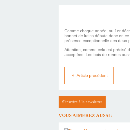
Comme chaque année, au 1er décembr
bonnet de lutins débute donc en ce m
présence exceptionnelle des deux pè
Attention, comme cela est précisé da
acceptées. Les bois de rennes auss
Article précédent
S'inscrire à la newsletter
VOUS AIMEREZ AUSSI :