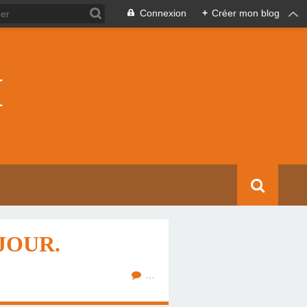
Connexion
+
Créer mon blog
I
JOUR.
…