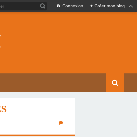
Connexion
+
Créer mon blog
I
ES
…