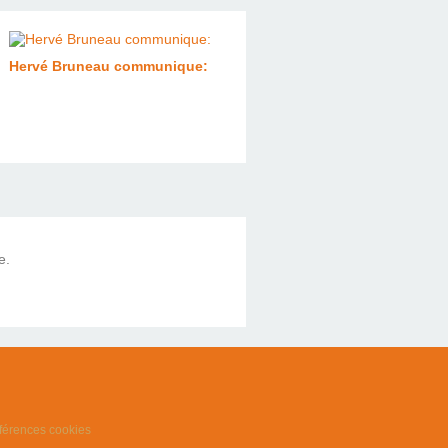
Hervé Bruneau communique:
e.
férences cookies