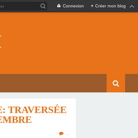
Connexion
+
Créer mon blog
I
E: TRAVERSÉE
CEMBRE
…