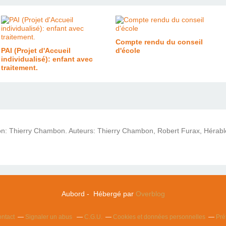
Compte rendu du conseil
PAI (Projet d'Accueil
d'école
individualisé): enfant avec
traitement.
ion: Thierry Chambon. Auteurs: Thierry Chambon, Robert Furax, Hérabl
Aubord - Hébergé par
Overblog
ntact
Signaler un abus
C.G.U.
Cookies et données personnelles
Pré