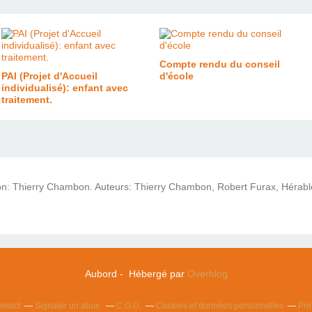
Compte rendu du conseil
PAI (Projet d'Accueil
d'école
individualisé): enfant avec
traitement.
ion: Thierry Chambon. Auteurs: Thierry Chambon, Robert Furax, Hérabl
Aubord - Hébergé par
Overblog
ntact
Signaler un abus
C.G.U.
Cookies et données personnelles
Pré