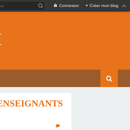
Connexion
+
Créer mon blog
I
ENSEIGNANTS
…