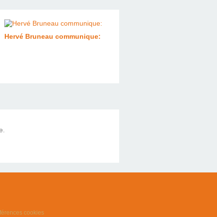
Hervé Bruneau communique:
e.
férences cookies