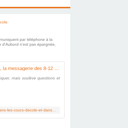
ommuniquent par téléphone à la
e d'Aubord n'est pas épargnée,
Xooloo, la messagerie des 8-12 ans qui s'invite dans les cours d'école... et dans les conflits
quer, mais soulève questions et
https://www.professeurs-des-ecoles.com/2025/05/13/xooloo-la-messagerie-des-8-12-ans-qui-sinvite-dans-les-cours-decole-et-dans-les-conflits/