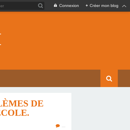
Connexion
+
Créer mon blog
I
LÈMES DE
ÉCOLE.
…