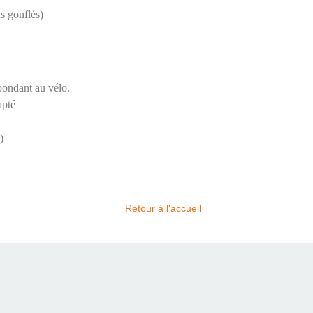
s gonflés)
pondant au vélo.
apté
)
Retour à l'accueil