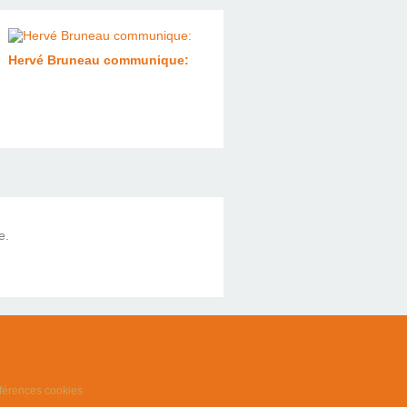
Hervé Bruneau communique:
e.
férences cookies