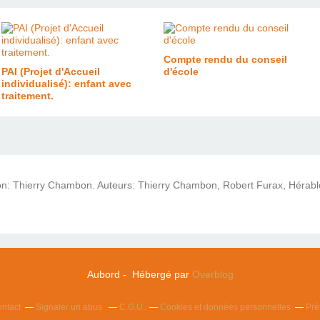
Compte rendu du conseil
PAI (Projet d'Accueil
d'école
individualisé): enfant avec
traitement.
ion: Thierry Chambon. Auteurs: Thierry Chambon, Robert Furax, Hérabl
Aubord - Hébergé par
Overblog
ntact
Signaler un abus
C.G.U.
Cookies et données personnelles
Pré