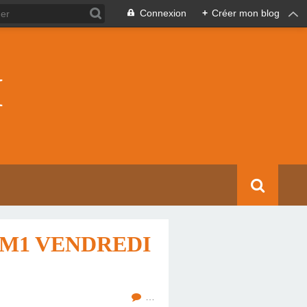
Connexion
+
Créer mon blog
I
CM1 VENDREDI
…