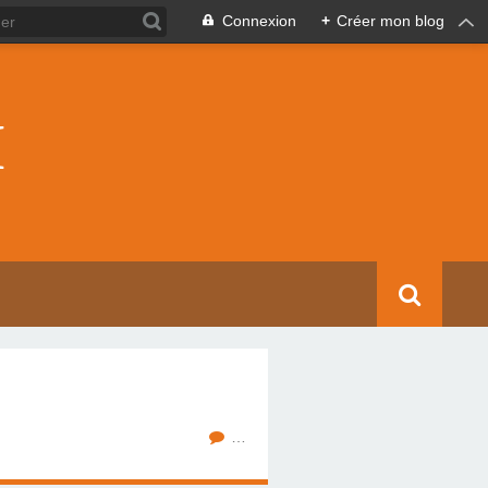
Connexion
+
Créer mon blog
I
…