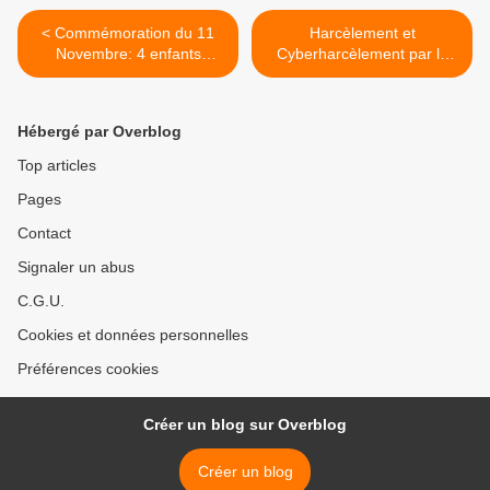
< Commémoration du 11
Harcèlement et
Novembre: 4 enfants
Cyberharcèlement par la
recherchés
gendarmerie de Bernis. >
Hébergé par Overblog
Top articles
Pages
Contact
Signaler un abus
C.G.U.
Cookies et données personnelles
Préférences cookies
Créer un blog sur Overblog
Créer un blog