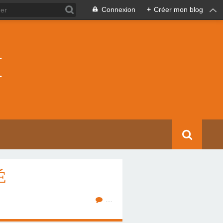
Connexion
+
Créer mon blog
I
É
…