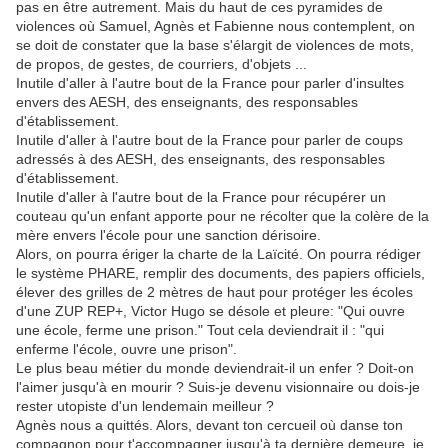
pas en être autrement. Mais du haut de ces pyramides de
violences où Samuel, Agnès et Fabienne nous contemplent, on
se doit de constater que la base s'élargit de violences de mots,
de propos, de gestes, de courriers, d'objets ...
Inutile d'aller à l'autre bout de la France pour parler d'insultes
envers des AESH, des enseignants, des responsables
d'établissement.
Inutile d'aller à l'autre bout de la France pour parler de coups
adressés à des AESH, des enseignants, des responsables
d'établissement.
Inutile d'aller à l'autre bout de la France pour récupérer un
couteau qu'un enfant apporte pour ne récolter que la colère de la
mère envers l'école pour une sanction dérisoire.
Alors, on pourra ériger la charte de la Laïcité. On pourra rédiger
le système PHARE, remplir des documents, des papiers officiels,
élever des grilles de 2 mètres de haut pour protéger les écoles
d'une ZUP REP+, Victor Hugo se désole et pleure: "Qui ouvre
une école, ferme une prison." Tout cela deviendrait il : "qui
enferme l'école, ouvre une prison".
Le plus beau métier du monde deviendrait-il un enfer ? Doit-on
l'aimer jusqu'à en mourir ? Suis-je devenu visionnaire ou dois-je
rester utopiste d'un lendemain meilleur ?
Agnès nous a quittés. Alors, devant ton cercueil où danse ton
compagnon pour t'accompagner jusqu'à ta dernière demeure, je